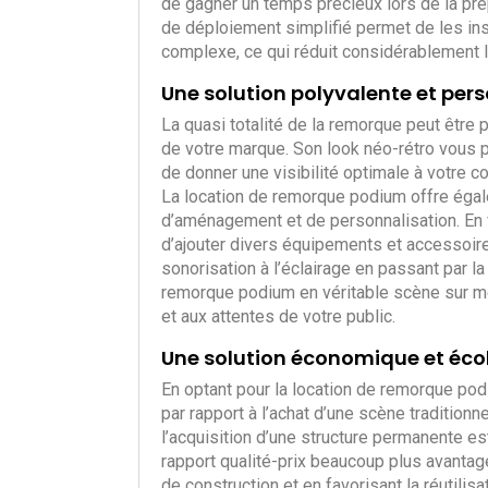
de gagner un temps précieux lors de la pr
de déploiement simplifié permet de les ins
complexe, ce qui réduit considérablement l
Une solution polyvalente et per
La quasi totalité de la remorque peut être
de votre marque. Son look néo-rétro vous 
de donner une visibilité optimale à votre 
La location de remorque podium offre égal
d’aménagement et de personnalisation. En f
d’ajouter divers équipements et accessoire
sonorisation à l’éclairage en passant par l
remorque podium en véritable scène sur m
et aux attentes de votre public.
Une solution économique et éco
En optant pour la location de remorque po
par rapport à l’achat d’une scène traditionne
l’acquisition d’une structure permanente est
rapport qualité-prix beaucoup plus avantage
de construction et en favorisant la réutilis