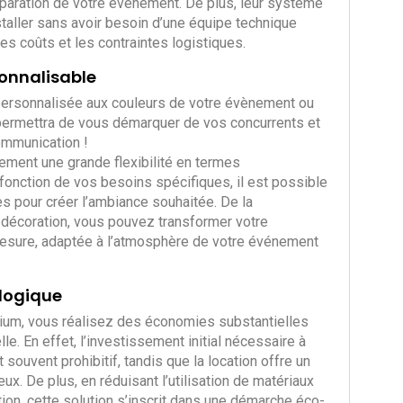
éparation de votre événement. De plus, leur système
taller sans avoir besoin d’une équipe technique
es coûts et les contraintes logistiques.
sonnalisable
 personnalisée aux couleurs de votre évènement ou
permettra de vous démarquer de vos concurrents et
communication !
ement une grande flexibilité en termes
onction de vos besoins spécifiques, il est possible
s pour créer l’ambiance souhaitée. De la
a décoration, vous pouvez transformer votre
esure, adaptée à l’atmosphère de votre événement
logique
dium, vous réalisez des économies substantielles
lle. En effet, l’investissement initial nécessaire à
 souvent prohibitif, tandis que la location offre un
ux. De plus, en réduisant l’utilisation de matériaux
ation, cette solution s’inscrit dans une démarche éco-